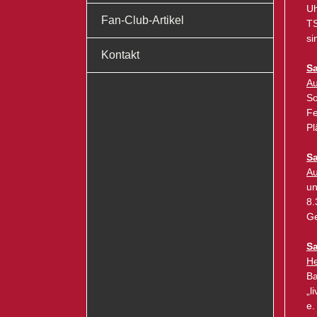
Uh
Fan-Club-Artikel
TS
si
Kontakt
Sa
Au
So
Fe
Pl
Sa
Au
un
8.
Ge
Sa
He
Ba
„l
e.