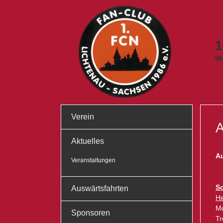
1
Wi
Verein
A
Aktuelles
A
Veranstaltungen
So
Auswärtsfahrten
He
Mo
Sponsoren
Tr