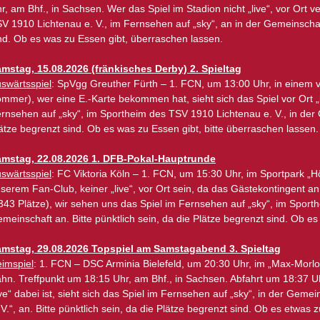
r, am Bhf., in Sachsen. Wer das Spiel im Stadion nicht „live“, vor Ort ve
V 1910 Lichtenau e. V., im Fernsehen auf „sky“, an in der Gemeinschaft.
nd. Ob es was zu Essen gibt, überraschen lassen.
mstag, 15.08.2026 (fränkisches Derby) 2. Spieltag
swärtsspiel
: SpVgg Greuther Fürth – 1. FCN, um 13:00 Uhr, in einem 
mmer), wer eine E.-Karte bekommen hat, sieht sich das Spiel vor Ort „l
rnsehen auf „sky“, im Sportheim des TSV 1910 Lichtenau e. V., in der G
ätze begrenzt sind. Ob es was zu Essen gibt, bitte überraschen lassen.
mstag, 22.08.2026 1. DFB-Pokal-Hauptrunde
swärtsspiel
: FC Viktoria Köln – 1. FCN, um 15:30 Uhr, im Sportpark „H
serem Fan-Club, keiner „live“, vor Ort sein, da das Gästekontingent a
343 Plätze), wir sehen uns das Spiel im Fernsehen auf „sky“, im Sport
meinschaft an. Bitte pünktlich sein, da die Plätze begrenzt sind. Ob es
mstag, 29.08.2026 Topspiel am Samstagabend 3. Spieltag
imspiel
: 1. FCN – DSC Arminia Bielefeld, um 20:30 Uhr, im „Max-Morloc
hn. Treffpunkt um 18:15 Uhr, am Bhf., in Sachsen. Abfahrt um 18:37 Uh
ive“ dabei ist, sieht sich das Spiel im Fernsehen auf „sky“, in der Ge
 V.“, an. Bitte pünktlich sein, da die Plätze begrenzt sind. Ob es etwas 