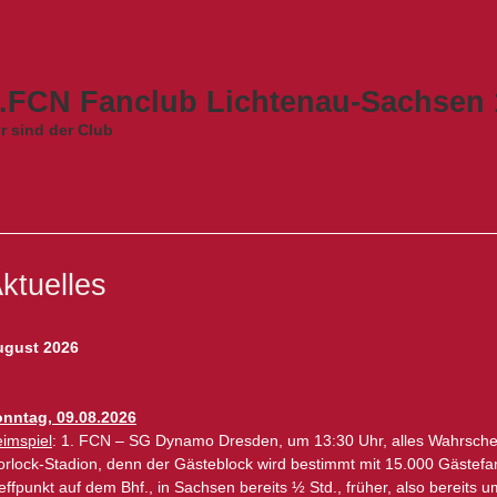
.FCN Fanclub Lichtenau-Sachsen 1
r sind der Club
ktuelles
ugust 2026
nntag, 09.08.2026
imspiel
: 1. FCN – SG Dynamo Dresden, um 13:30 Uhr, alles Wahrschei
rlock-Stadion, denn der Gästeblock wird bestimmt mit 15.000 Gästefans
effpunkt auf dem Bhf., in Sachsen bereits ½ Std., früher, also bereits