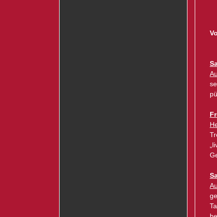
Vo
Sa
Au
se
pü
Fr
He
Tr
„l
Ge
Sa
Au
ge
Ta
be