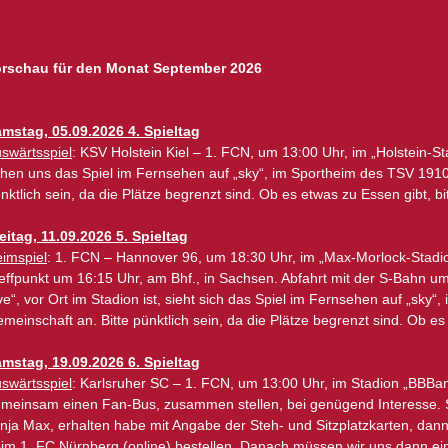
rschau für den Monat September 2026
mstag, 05.09.2026 4. Spieltag
swärtsspiel
: KSV Holstein Kiel – 1. FCN, um 13:00 Uhr, im „Holstein-Sta
hen uns das Spiel im Fernsehen auf „sky“, im Sportheim des TSV 1910 L
nktlich sein, da die Plätze begrenzt sind. Ob es etwas zu Essen gibt, b
eitag, 11.09.2026 5. Spieltag
imspiel
: 1. FCN – Hannover 96, um 18:30 Uhr, im „Max-Morlock-Stadion
effpunkt um 16:15 Uhr, am Bhf., in Sachsen. Abfahrt mit der S-Bahn um
ive“, vor Ort im Stadion ist, sieht sich das Spiel im Fernsehen auf „sky
meinschaft an. Bitte pünktlich sein, da die Plätze begrenzt sind. Ob es
mstag, 19.09.2026 6. Spieltag
swärtsspiel
: Karlsruher SC – 1. FCN, um 13:00 Uhr, im Stadion „BBBan
meinsam einen Fan-Bus, zusammen stellen, bei genügend Interesse. S
nja Max, erhalten habe mit Angabe der Steh- und Sitzplatzkarten, dan
im 1. FC Nürnberg (online) bestellen. Danach müssen wir uns dann ein 